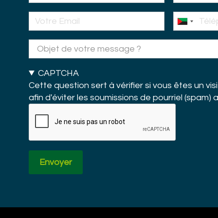
Objet
de
CAPTCHA
votre
Cette question sert à vérifier si vous êtes un vi
message
afin d'éviter les soumissions de pourriel (spam)