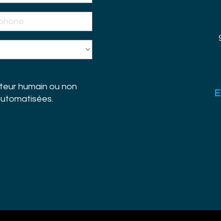
siteur humain ou non
E
 automatisées.